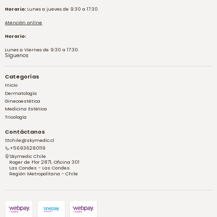
Horario:
Lunes a jueves de 9:30 a 17:30.
Atención online
Horario:
Lunes a Viernes de 9:30 a 17:30.
Síguenos
Categorías
Inicio
Dermatología
Ginecoestética
Medicina Estética
Tricología
Contáctanos
chile@skymedic.cl
+56936280119
Skymedic Chile
Roger de Flor 2871, Oficina 301
Las Condes - Las Condes
Región Metropolitana - Chile