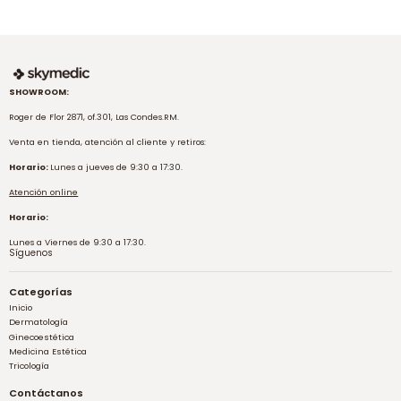
SHOWROOM:
Roger de Flor 2871, of.301, Las Condes.RM.
Venta en tienda, atención al cliente y retiros:
Horario:
Lunes a jueves de 9:30 a 17:30.
Atención online
Horario:
Lunes a Viernes de 9:30 a 17:30.
Síguenos
Categorías
Inicio
Dermatología
Ginecoestética
Medicina Estética
Tricología
Contáctanos