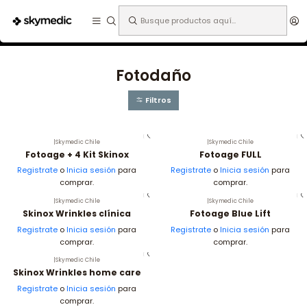
Expertos en medicina estética.
Inicio
Especialidades
Dermatología
Fotodaño
Fotodaño
Filtros
|
Skymedic Chile
|
Skymedic Chile
Fotoage + 4 Kit Skinox
Fotoage FULL
Registrate
o
Inicia sesión
para
Registrate
o
Inicia sesión
para
comprar.
comprar.
|
Skymedic Chile
|
Skymedic Chile
Skinox Wrinkles clínica
Fotoage Blue Lift
Registrate
o
Inicia sesión
para
Registrate
o
Inicia sesión
para
comprar.
comprar.
|
Skymedic Chile
Skinox Wrinkles home care
Registrate
o
Inicia sesión
para
comprar.