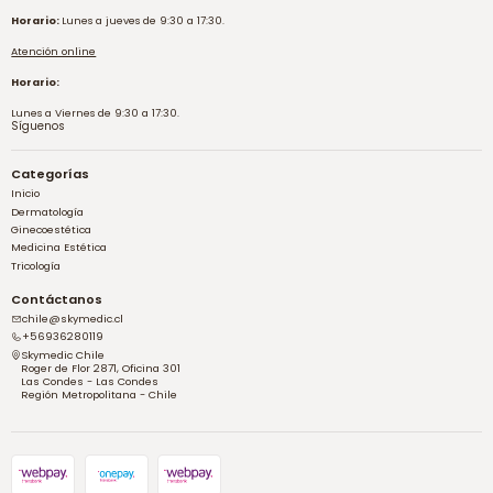
Horario:
Lunes a jueves de 9:30 a 17:30.
Atención online
Horario:
Lunes a Viernes de 9:30 a 17:30.
Síguenos
Categorías
Inicio
Dermatología
Ginecoestética
Medicina Estética
Tricología
Contáctanos
chile@skymedic.cl
+56936280119
Skymedic Chile
Roger de Flor 2871, Oficina 301
Las Condes - Las Condes
Región Metropolitana - Chile