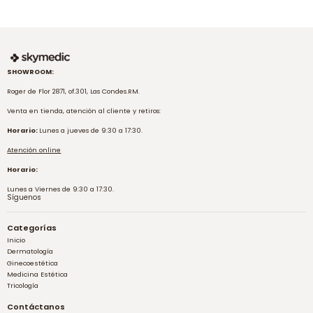
SHOWROOM:
Roger de Flor 2871, of.301, Las Condes.RM.
Venta en tienda, atención al cliente y retiros:
Horario:
Lunes a jueves de 9:30 a 17:30.
Atención online
Horario:
Lunes a Viernes de 9:30 a 17:30.
Síguenos
Categorías
Inicio
Dermatología
Ginecoestética
Medicina Estética
Tricología
Contáctanos