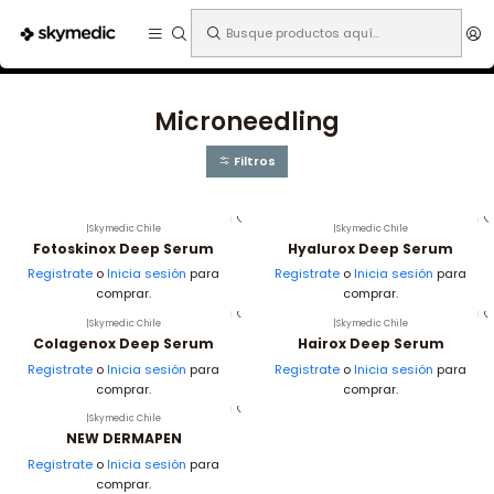
Expertos en medicina estética.
Inicio
Especialidades
Medicina Estética
Microneedling
Microneedling
Filtros
|
Skymedic Chile
|
Skymedic Chile
No disponible
Fotoskinox Deep Serum
Hyalurox Deep Serum
Registrate
o
Inicia sesión
para
Registrate
o
Inicia sesión
para
comprar.
comprar.
|
Skymedic Chile
|
Skymedic Chile
No disponible
Colagenox Deep Serum
Hairox Deep Serum
Registrate
o
Inicia sesión
para
Registrate
o
Inicia sesión
para
comprar.
comprar.
|
Skymedic Chile
NEW DERMAPEN
Registrate
o
Inicia sesión
para
comprar.