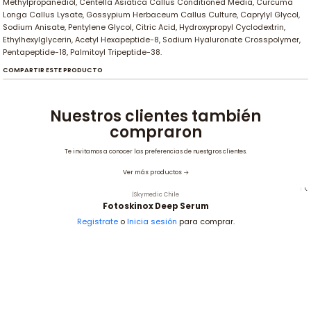
Methylpropanediol, Centella Asiatica Callus Conditioned Media, Curcuma
Longa Callus Lysate, Gossypium Herbaceum Callus Culture, Caprylyl Glycol,
Sodium Anisate, Pentylene Glycol, Citric Acid, Hydroxypropyl Cyclodextrin,
Ethylhexylglycerin, Acetyl Hexapeptide-8, Sodium Hyaluronate Crosspolymer,
Pentapeptide-18, Palmitoyl Tripeptide-38.
COMPARTIR ESTE PRODUCTO
Nuestros clientes también
compraron
Te invitamos a conocer las preferencias de nuestgros clientes.
Ver más productos
|
Skymedic Chile
Fotoskinox Deep Serum
Registrate
o
Inicia sesión
para comprar.