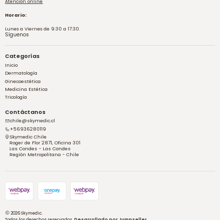
Atención online
Horario:
Lunes a Viernes de 9:30 a 17:30.
Síguenos
Categorías
Inicio
Dermatología
Ginecoestética
Medicina Estética
Tricología
Contáctanos
chile@skymedic.cl
+56936280119
Skymedic Chile
Roger de Flor 2871, Oficina 301
Las Condes - Las Condes
Región Metropolitana - Chile
2026 Skymedic.
Todos los derechos reservados.
Desarrollado por Jumpseller
.