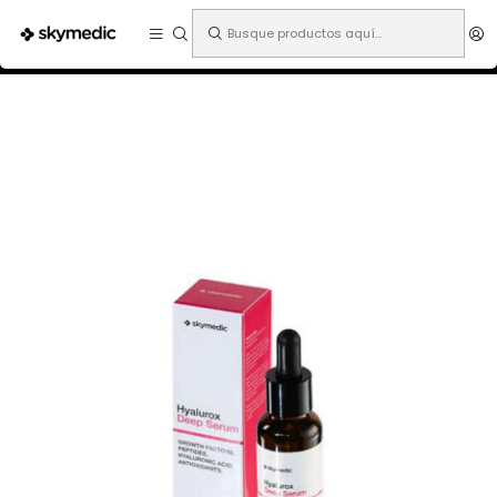
Expertos en medicina estética.
Inicio
Especialidades
Medicina Estética
Microneedling
Hyalurox Deep Serum