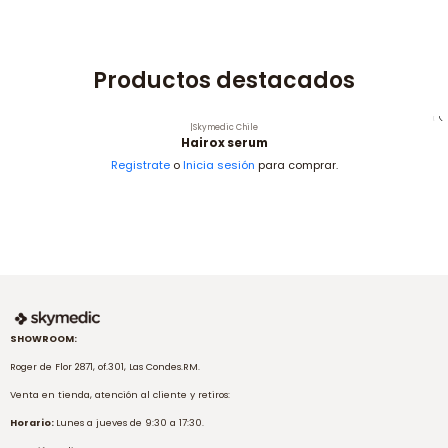
Productos destacados
|
Skymedic Chile
Hairox serum
Registrate
o
Inicia sesión
para comprar.
SHOWROOM:
Roger de Flor 2871, of.301, Las Condes.RM.
Venta en tienda, atención al cliente y retiros:
Horario:
Lunes a jueves de 9:30 a 17:30.