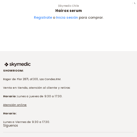
|
Skymedic Chile
Hairox serum
Registrate
o
Inicia sesión
para comprar.
SHOWROOM:
Roger de Flor 2871, of.301, Las Condes.RM.
Venta en tienda, atención al cliente y retiros:
Horario:
Lunes a jueves de 9:30 a 17:30.
Atención online
Horario:
Lunes a Viernes de 9:30 a 17:30.
Síguenos