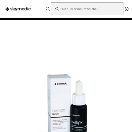
Expertos en medicina estética.
Inicio
Especialidades
Dermatología
Cosmética
Hairox serum