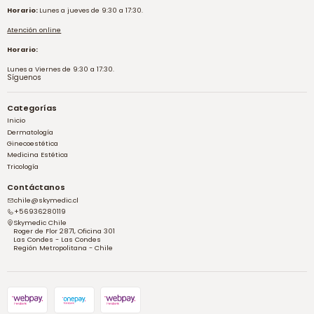
Horario:
Lunes a jueves de 9:30 a 17:30.
Atención online
Horario:
Lunes a Viernes de 9:30 a 17:30.
Síguenos
Categorías
Inicio
Dermatología
Ginecoestética
Medicina Estética
Tricología
Contáctanos
chile@skymedic.cl
+56936280119
Skymedic Chile
Roger de Flor 2871, Oficina 301
Las Condes - Las Condes
Región Metropolitana - Chile