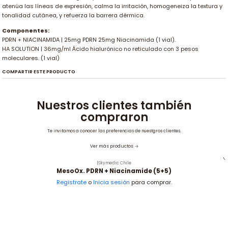
atenúa las líneas de expresión, calma la irritación, homogeneiza la textura y
tonalidad cutánea, y refuerza la barrera dérmica.
Componentes:
PDRN + NIACINAMIDA | 25mg PDRN 25mg Niacinamida (1 vial).
HA SOLUTION | 36mg/ml Ácido hialurónico no reticulado con 3 pesos
moleculares. (1 vial)
COMPARTIR ESTE PRODUCTO
Nuestros clientes también
compraron
Te invitamos a conocer las preferencias de nuestgros clientes.
Ver más productos
|
Skymedic Chile
MesoOx. PDRN + Niacinamide (5+5)
Registrate
o
Inicia sesión
para comprar.