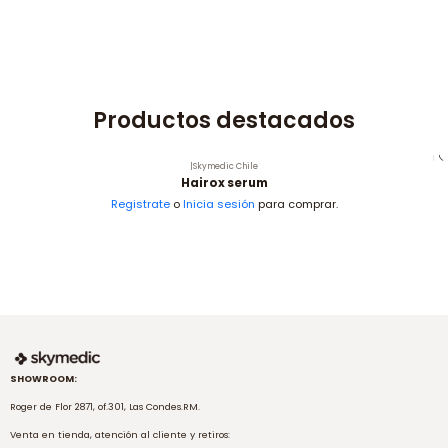
Productos destacados
|
Skymedic Chile
Hairox serum
Registrate
o
Inicia sesión
para comprar.
SHOWROOM:
Roger de Flor 2871, of.301, Las Condes.RM.
Venta en tienda, atención al cliente y retiros: