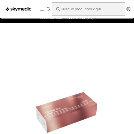
Expertos en medicina estética.
Inicio
Especialidades
Medicina Estética
Mesocéuticos
MesoOx. PDRN + Niacinamide (1+1)