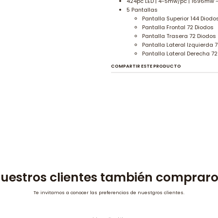
424pc LED | 4-5mw/pc | 1696mw
5 Pantallas
Pantalla Superior 144 Diodo
Pantalla Frontal 72 Diodos
Pantalla Trasera 72 Diodos
Pantalla Lateral Izquierda 
Pantalla Lateral Derecha 7
COMPARTIR ESTE PRODUCTO
uestros clientes también comprar
Te invitamos a conocer las preferencias de nuestgros clientes.