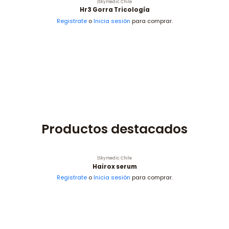
|
Skymedic Chile
Hr3 Gorra Tricología
Registrate
o
Inicia sesión
para comprar.
Productos destacados
|
Skymedic Chile
Hairox serum
Registrate
o
Inicia sesión
para comprar.