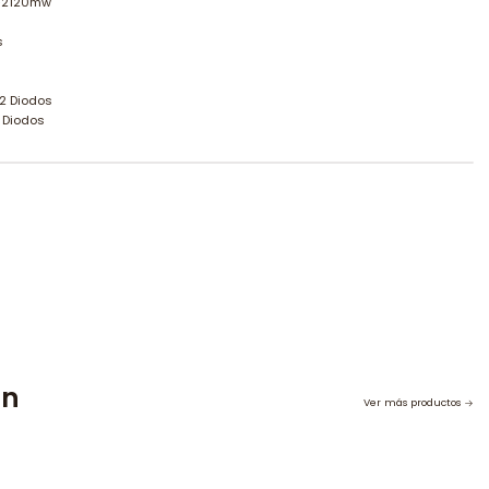
 -2120mw
s
72 Diodos
2 Diodos
on
Ver más productos