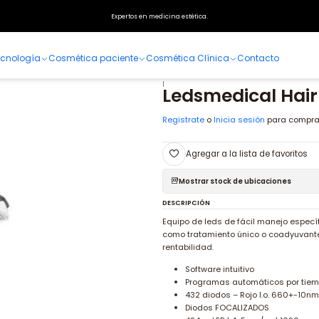
Inicio
Especialidades
Dermatología
Aparatología
Ledsmedical Hair
Expertos en medicina estética.
cnología
Cosmética paciente
Cosmética Clínica
Contacto
|
Ledsmedical Hair
Registrate
o
Inicia sesión
para compra
Agregar a la lista de favoritos
Mostrar stock de ubicaciones
DESCRIPCIÓN
Equipo de leds de fácil manejo específ
como tratamiento único o coadyuvante
rentabilidad.
Software intuitivo
Programas automáticos por tie
432 diodos – Rojo l.o. 660+-10n
Diodos FOCALIZADOS