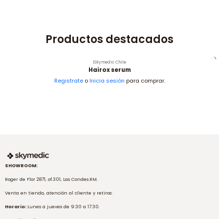
Productos destacados
|
Skymedic Chile
Hairox serum
Registrate
o
Inicia sesión
para comprar.
SHOWROOM:
Roger de Flor 2871, of.301, Las Condes.RM.
Venta en tienda, atención al cliente y retiros:
Horario:
Lunes a jueves de 9:30 a 17:30.