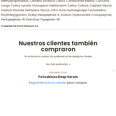
Methylpropanediol, Centella Asiatica Callus Conditioned Media, Curcuma
Longa Callus Lysate, Gossypium Herbaceum Callus Culture, Caprylyl Glycol,
Sodium Anisate, Pentylene Glycol, Citric Acid, Hydroxypropyl Cyclodextrin,
Ethylhexylglycerin, Acetyl Hexapeptide-8, Sodium Hyaluronate Crosspolymer,
Pentapeptide-18, Palmitoyl Tripeptide-38.
COMPARTIR ESTE PRODUCTO
Nuestros clientes también
compraron
Te invitamos a conocer las preferencias de nuestgros clientes.
Ver más productos
|
Skymedic Chile
Fotoskinox Deep Serum
Registrate
o
Inicia sesión
para comprar.