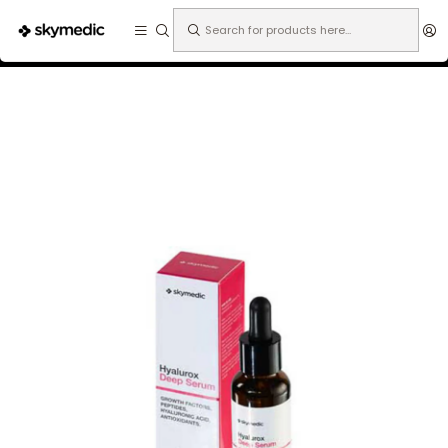
Expertos en medicina estética.
Home
Especialidades
Medicina Estética
Microneedling
Hyalurox Deep Serum