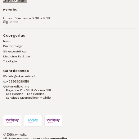
Atención online
Horario:
Lunes a Viernes de 9:30 a 17:30.
Síguenos
Categorías
Inicio
Dermatología
Ginecoestética
Medicina Estética
Tricología
Contáctanos
chile@skymedic.cl
+56936280119
Skymedic Chile
Roger de Flor 2871, Oficina 301
Las Condes - Las Condes
Santiago Metropolitan - Chile
2026 Skymedic.
All Rights Reserved.
Powered by Jumpseller
.