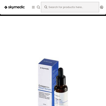
Expertos en medicina estética.
Home
Especialidades
Medicina Estética
Microneedling
Colagenox Deep Serum