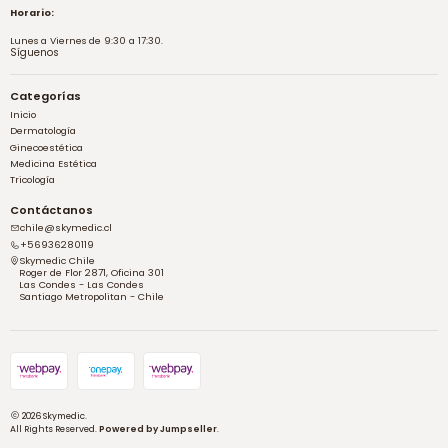
Horario:
Lunes a Viernes de 9:30 a 17:30.
Síguenos
Categorías
Inicio
Dermatología
Ginecoestética
Medicina Estética
Tricología
Contáctanos
chile@skymedic.cl
+56936280119
Skymedic Chile
Roger de Flor 2871, Oficina 301
Las Condes - Las Condes
Santiago Metropolitan - Chile
2026 Skymedic.
All Rights Reserved.
Powered by Jumpseller
.