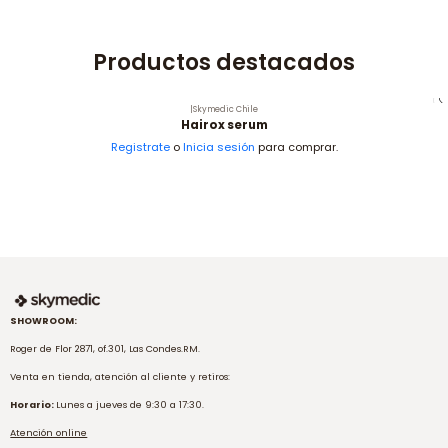
Productos destacados
|
Skymedic Chile
Hairox serum
Registrate
o
Inicia sesión
para comprar.
SHOWROOM:
Roger de Flor 2871, of.301, Las Condes.RM.
Venta en tienda, atención al cliente y retiros:
Horario:
Lunes a jueves de 9:30 a 17:30.
Atención online