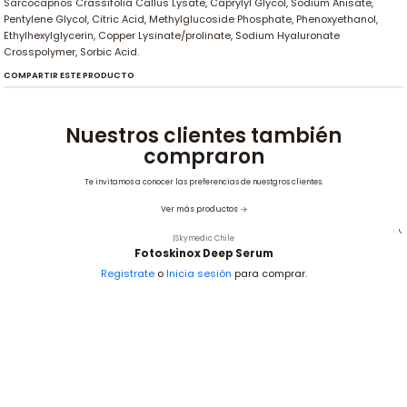
Sarcocapnos Crassifolia Callus Lysate, Caprylyl Glycol, Sodium Anisate,
Pentylene Glycol, Citric Acid, Methylglucoside Phosphate, Phenoxyethanol,
Ethylhexylglycerin, Copper Lysinate/prolinate, Sodium Hyaluronate
Crosspolymer, Sorbic Acid.
COMPARTIR ESTE PRODUCTO
Nuestros clientes también
compraron
Te invitamos a conocer las preferencias de nuestgros clientes.
Ver más productos
|
Skymedic Chile
Fotoskinox Deep Serum
Registrate
o
Inicia sesión
para comprar.