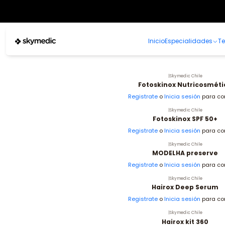
Inicio
Especialidades
T
|
Skymedic Chile
Fotoskinox Nutricosméti
Registrate
o
Inicia sesión
para co
|
Skymedic Chile
Fotoskinox SPF 50+
Registrate
o
Inicia sesión
para co
|
Skymedic Chile
MODELHA preserve
Registrate
o
Inicia sesión
para co
|
Skymedic Chile
Hairox Deep Serum
Registrate
o
Inicia sesión
para co
|
Skymedic Chile
Hairox kit 360