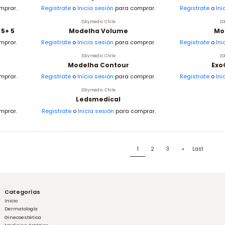
mprar.
Registrate
o
Inicia sesión
para comprar.
Registrate
o
Ini
|
Skymedic Chile
|
S
 5+ 5
Modelha Volume
Mo
mprar.
Registrate
o
Inicia sesión
para comprar.
Registrate
o
Ini
|
Skymedic Chile
|
S
Modelha Contour
Exo
mprar.
Registrate
o
Inicia sesión
para comprar.
Registrate
o
Ini
|
Skymedic Chile
Ledsmedical
mprar.
Registrate
o
Inicia sesión
para comprar.
1
2
3
»
Last
Categorías
Inicio
Dermatología
Ginecoestética