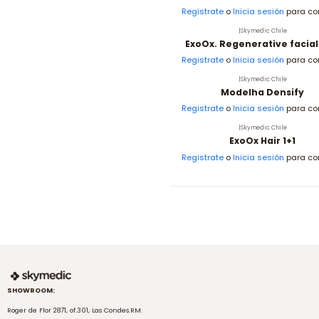
Registrate
o
Inicia sesión
para co
|
Skymedic Chile
ExoOx. Regenerative facial
Registrate
o
Inicia sesión
para co
|
Skymedic Chile
Modelha Densify
Registrate
o
Inicia sesión
para co
|
Skymedic Chile
ExoOx Hair 1+1
Registrate
o
Inicia sesión
para co
SHOWROOM:
Roger de Flor 2871, of.301, Las Condes.RM.