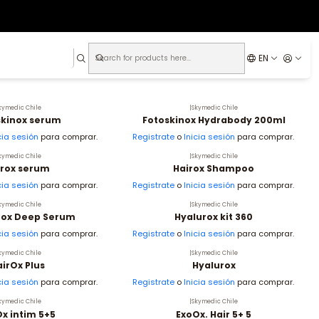
EN
kymedic Chile
|
Skymedic Chile
skinox serum
Fotoskinox Hydrabody 200ml
cia sesión
para comprar.
Registrate
o
Inicia sesión
para comprar.
kymedic Chile
|
Skymedic Chile
irox serum
Hairox Shampoo
cia sesión
para comprar.
Registrate
o
Inicia sesión
para comprar.
kymedic Chile
|
Skymedic Chile
nox Deep Serum
Hyalurox kit 360
cia sesión
para comprar.
Registrate
o
Inicia sesión
para comprar.
kymedic Chile
|
Skymedic Chile
irOx Plus
Hyalurox
cia sesión
para comprar.
Registrate
o
Inicia sesión
para comprar.
kymedic Chile
|
Skymedic Chile
x intim 5+5
ExoOx. Hair 5+ 5