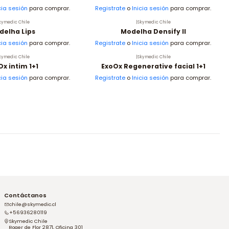
cia sesión
para comprar.
Registrate
o
Inicia sesión
para comprar.
kymedic Chile
|
Skymedic Chile
delha Lips
Modelha Densify II
cia sesión
para comprar.
Registrate
o
Inicia sesión
para comprar.
kymedic Chile
|
Skymedic Chile
Ox intim 1+1
ExoOx Regenerative facial 1+1
cia sesión
para comprar.
Registrate
o
Inicia sesión
para comprar.
Contáctanos
chile@skymedic.cl
+56936280119
Skymedic Chile
Roger de Flor 2871, Oficina 301