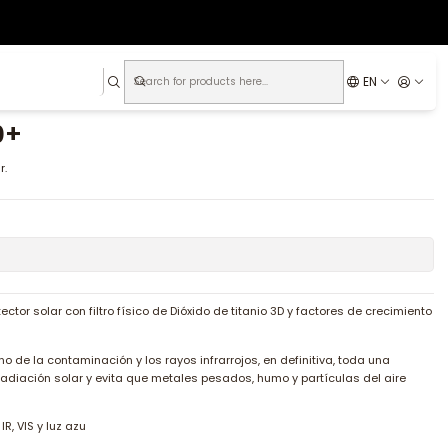
EN
0+
r.
ctor solar con filtro físico de Dióxido de titanio 3D y factores de crecimiento
no de la contaminación y los rayos infrarrojos, en definitiva, toda una
radiación solar y evita que metales pesados, humo y partículas del aire
R, VIS y luz azu