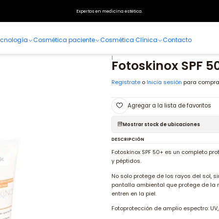
Home
Especialidades
Dermatología
Fotoprotección
Fotoskinox SPF 50+
Expertos en medicina estética.
ecnología
Cosmética paciente
Cosmética Clínica
Contacto
|
Fotoskinox SPF 5
Registrate
o
Inicia sesión
para compra
Agregar a la lista de favoritos
Mostrar stock de ubicaciones
DESCRIPCIÓN
Fotoskinox SPF 50+ es un completo prote
y péptidos.
No solo protege de los rayos del sol, si
pantalla ambiental que protege de la 
entren en la piel.
Fotoprotección de amplio espectro: UV, I