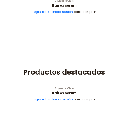
|
Skymedic Chile
Hairox serum
Registrate
o
Inicia sesión
para comprar.
Productos destacados
|
Skymedic Chile
Hairox serum
Registrate
o
Inicia sesión
para comprar.