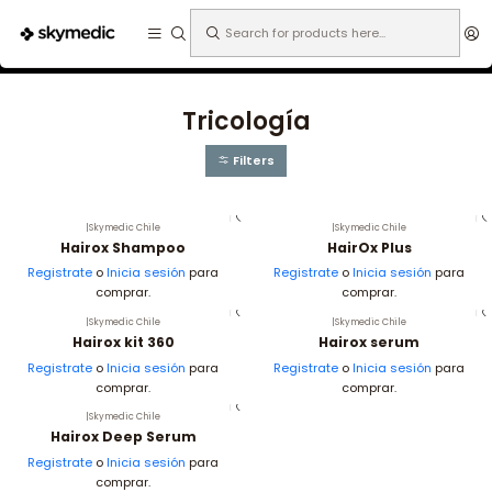
Expertos en medicina estética.
Home
Cosmética paciente
Tricología
Tricología
Filters
|
Skymedic Chile
|
Skymedic Chile
Hairox Shampoo
HairOx Plus
Registrate
o
Inicia sesión
para
Registrate
o
Inicia sesión
para
comprar.
comprar.
|
Skymedic Chile
|
Skymedic Chile
Hairox kit 360
Hairox serum
Registrate
o
Inicia sesión
para
Registrate
o
Inicia sesión
para
comprar.
comprar.
|
Skymedic Chile
Hairox Deep Serum
Registrate
o
Inicia sesión
para
comprar.