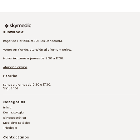
SHOWROOM:
Roger de Flor 2871, of.301, Las Condes.RM.
Venta en tienda, atención al cliente y retiros:
Horario:
Lunes a jueves de 9:30 a 17:30.
Atención online
Horario:
Lunes a Viernes de 9:30 a 17:30.
Síguenos
Categorías
Inicio
Dermatología
Ginecoestética
Medicina Estética
Tricología
Contáctanos