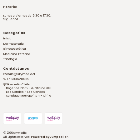
Horario:
Lunes a Viernes de 9:30 a 17:30.
Síguenos
Categorías
Inicio
Dermatología
Ginecoestética
Medicina Estética
Tricología
Contáctanos
chile@skymedic.cl
+56936280119
Skymedic Chile
Roger de Flor 2871, Oficina 301
Las Condes - Las Condes
Santiago Metropolitan - Chile
2026 Skymedic.
All Rights Reserved.
Powered by Jumpseller
.