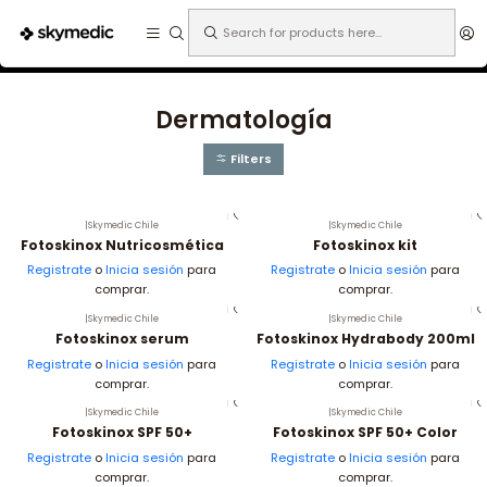
Expertos en medicina estética.
Home
Especialidades
Dermatología
Dermatología
Filters
|
Skymedic Chile
|
Skymedic Chile
Fotoskinox Nutricosmética
Fotoskinox kit
Registrate
o
Inicia sesión
para
Registrate
o
Inicia sesión
para
comprar.
comprar.
|
Skymedic Chile
|
Skymedic Chile
Fotoskinox serum
Fotoskinox Hydrabody 200ml
Registrate
o
Inicia sesión
para
Registrate
o
Inicia sesión
para
comprar.
comprar.
|
Skymedic Chile
|
Skymedic Chile
Fotoskinox SPF 50+
Fotoskinox SPF 50+ Color
Registrate
o
Inicia sesión
para
Registrate
o
Inicia sesión
para
comprar.
comprar.