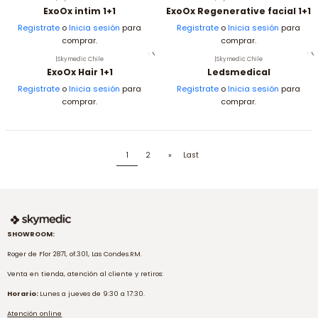
ExoOx intim 1+1
ExoOx Regenerative facial 1+1
Registrate
o
Inicia sesión
para
Registrate
o
Inicia sesión
para
comprar.
comprar.
|
Skymedic Chile
|
Skymedic Chile
ExoOx Hair 1+1
Ledsmedical
Registrate
o
Inicia sesión
para
Registrate
o
Inicia sesión
para
comprar.
comprar.
1
2
»
Last
SHOWROOM:
Roger de Flor 2871, of.301, Las Condes.RM.
Venta en tienda, atención al cliente y retiros:
Horario:
Lunes a jueves de 9:30 a 17:30.
Atención online