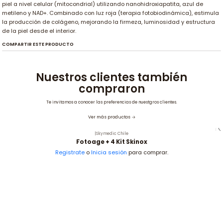
piel a nivel celular (mitocondrial) utilizando nanohidroxiapatita, azul de
metileno y NAD+. Combinado con luz roja (terapia fotobiodinámica), estimula
la producción de colágeno, mejorando la firmeza, luminosidad y estructura
de la piel desde el interior.
COMPARTIR ESTE PRODUCTO
Nuestros clientes también
compraron
Te invitamos a conocer las preferencias de nuestgros clientes.
Ver más productos
|
Skymedic Chile
Fotoage + 4 Kit Skinox
Registrate
o
Inicia sesión
para comprar.