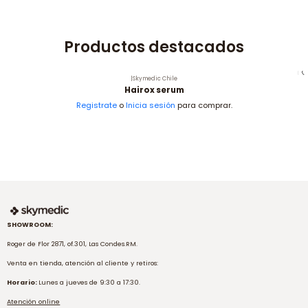
Productos destacados
|
Skymedic Chile
Hairox serum
Registrate
o
Inicia sesión
para comprar.
SHOWROOM:
Roger de Flor 2871, of.301, Las Condes.RM.
Venta en tienda, atención al cliente y retiros:
Horario:
Lunes a jueves de 9:30 a 17:30.
Atención online