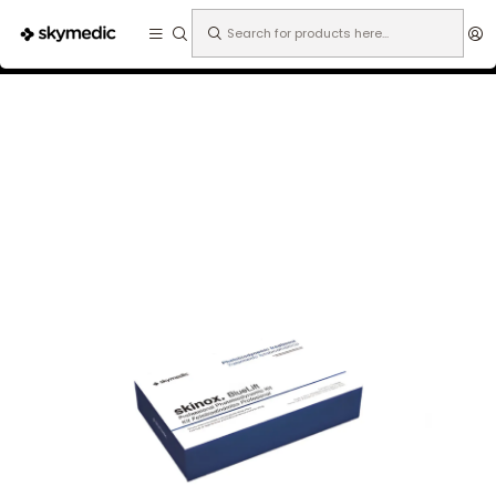
Expertos en medicina estética.
Home
Especialidades
Dermatología
Rosácea
Skinox bluelift clínica