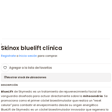
|
Skinox bluelift clínica
Registrate
o
Inicia sesión
para comprar.
Agregar a la lista de favoritos
Mostrar stock de ubicaciones
DESCRIPCIÓN
BlueLift
de Skymedic es un tratamiento de rejuvenecimiento facial de
vanguardia diseñado para actuar directamente sobre la
mitocondria
. Se
promociona como el primer cóctel bioestimulador que realiza un "reset
celular" para combatir el envejecimiento desde su origen energético
BlueLift de Skymedic es un cóctel bioestimulador innovador que regenera la