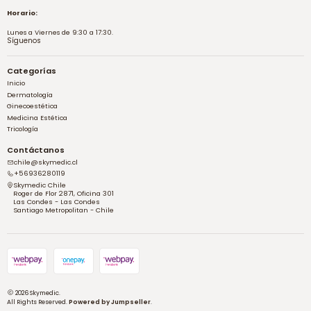
Horario:
Lunes a Viernes de 9:30 a 17:30.
Síguenos
Categorías
Inicio
Dermatología
Ginecoestética
Medicina Estética
Tricología
Contáctanos
chile@skymedic.cl
+56936280119
Skymedic Chile
Roger de Flor 2871, Oficina 301
Las Condes - Las Condes
Santiago Metropolitan - Chile
2026 Skymedic.
All Rights Reserved.
Powered by Jumpseller
.