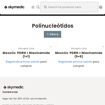
Expertos en medicina estética.
Home
Cosmética Clínica
Polinucleótidos
Polinucleótidos
Filters
|
Skymedic Chile
|
Skymedic Chile
MesoOx. PDRN + Niacinamide
MesoOx. PDRN + Niacinamide
(1+1)
(5+5)
Registrate
o
Inicia sesión
para
Registrate
o
Inicia sesión
para
comprar.
comprar.
SHOWROOM:
Roger de Flor 2871, of.301, Las Condes.RM.