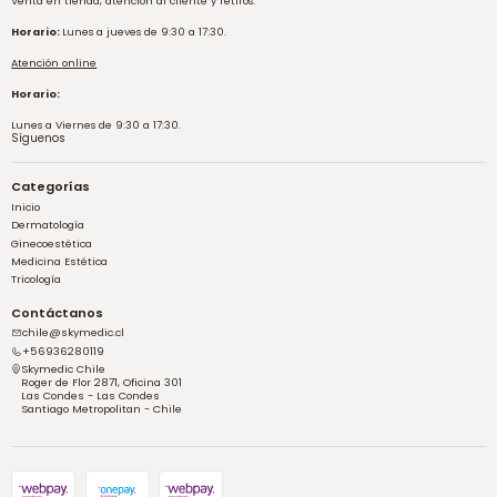
Venta en tienda, atención al cliente y retiros:
Horario:
Lunes a jueves de 9:30 a 17:30.
Atención online
Horario:
Lunes a Viernes de 9:30 a 17:30.
Síguenos
Categorías
Inicio
Dermatología
Ginecoestética
Medicina Estética
Tricología
Contáctanos
chile@skymedic.cl
+56936280119
Skymedic Chile
Roger de Flor 2871, Oficina 301
Las Condes - Las Condes
Santiago Metropolitan - Chile