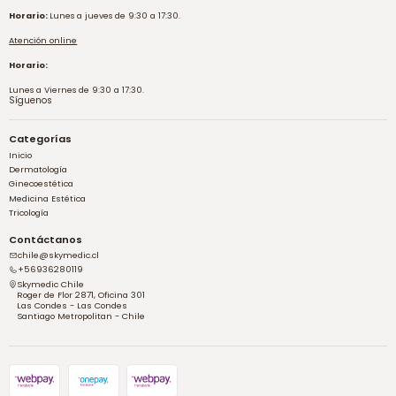
Horario:
Lunes a jueves de 9:30 a 17:30.
Atención online
Horario:
Lunes a Viernes de 9:30 a 17:30.
Síguenos
Categorías
Inicio
Dermatología
Ginecoestética
Medicina Estética
Tricología
Contáctanos
chile@skymedic.cl
+56936280119
Skymedic Chile
Roger de Flor 2871, Oficina 301
Las Condes - Las Condes
Santiago Metropolitan - Chile