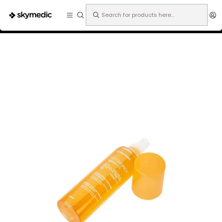
Expertos en medicina estética.
Home
Especialidades
Dermatología
Fotoprotección
Fotoskinox Hydrabody 200ml