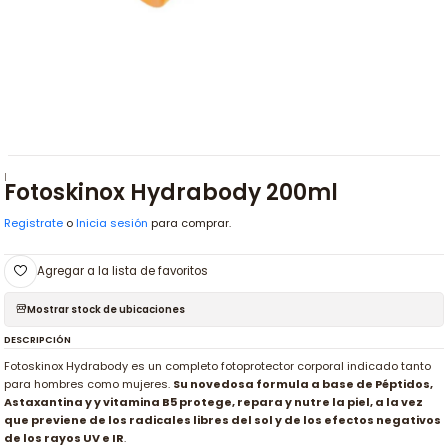
|
Fotoskinox Hydrabody 200ml
Registrate
o
Inicia sesión
para comprar.
Agregar a la lista de favoritos
Mostrar stock de ubicaciones
DESCRIPCIÓN
Fotoskinox Hydrabody es un completo fotoprotector corporal indicado tanto
para hombres como mujeres.
Su novedosa formula a base de Péptidos,
Astaxantina y y vitamina B5 protege, repara y nutre la piel, a la vez
que previene de los radicales libres del sol y de los efectos negativos
de los rayos UV e IR
.