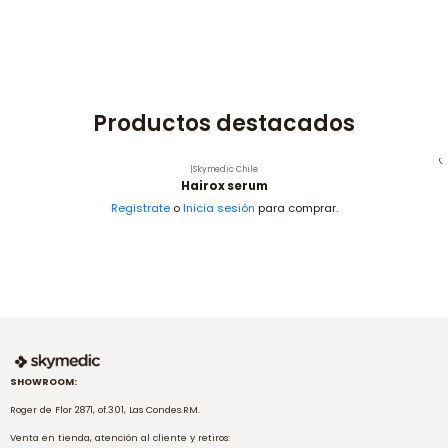
Productos destacados
|
Skymedic Chile
Hairox serum
Registrate
o
Inicia sesión
para comprar.
SHOWROOM:
Roger de Flor 2871, of.301, Las Condes.RM.
Venta en tienda, atención al cliente y retiros: