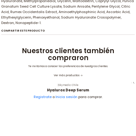
Hyaluronate, Methylpropanediol, Glycerin, Maltodextrin, Caprylyl Glycol, Punica
Granatum Seed Cell Culture Lysate, Sodium Anisate, Pentylene Glycol, Citric
Acid, Rumex Occidentalis Extract, Aminoethylphosphinic Acid, Ascorbic Acid,
Ethylhexylglycerin, Phenoxyethanol, Sodium Hyaluronate Crosspolymer,
Dextran, Nonapeptide-1.
COMPARTIR ESTE PRODUCTO
Nuestros clientes también
compraron
Te invitamos a conocer las preferencias de nuestgros clientes.
Ver más productos
|
Skymedic Chile
No disponible
Hyalurox Deep Serum
Registrate
o
Inicia sesión
para comprar.