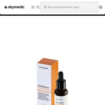
Expertos en medicina estética.
Inicio
Especialidades
Dermatología
Cosmética
Fotoskinox Deep Serum