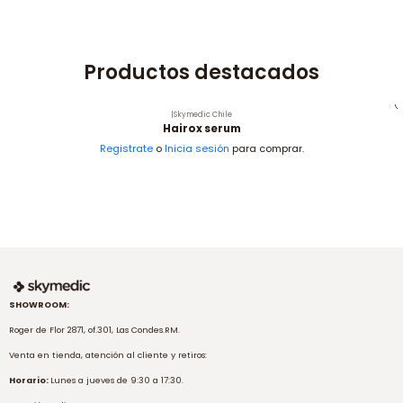
Productos destacados
|
Skymedic Chile
Hairox serum
Registrate
o
Inicia sesión
para comprar.
SHOWROOM:
Roger de Flor 2871, of.301, Las Condes.RM.
Venta en tienda, atención al cliente y retiros:
Horario:
Lunes a jueves de 9:30 a 17:30.