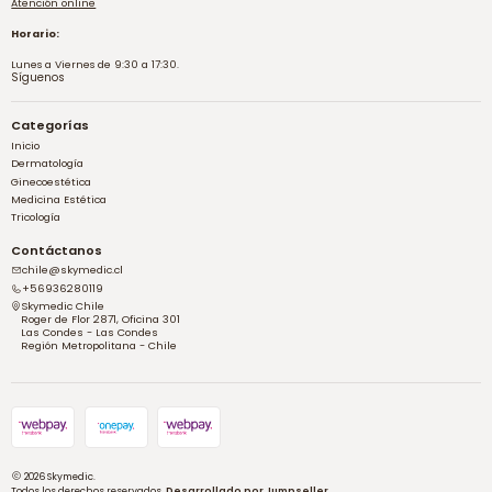
Atención online
Horario:
Lunes a Viernes de 9:30 a 17:30.
Síguenos
Categorías
Inicio
Dermatología
Ginecoestética
Medicina Estética
Tricología
Contáctanos
chile@skymedic.cl
+56936280119
Skymedic Chile
Roger de Flor 2871, Oficina 301
Las Condes - Las Condes
Región Metropolitana - Chile
2026 Skymedic.
Todos los derechos reservados.
Desarrollado por Jumpseller
.