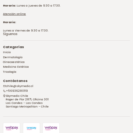
Horario:
Lunes a jueves de 9:30 a 17:30.
Atención online
Horario:
Lunes a Viernes de 9:30 a 17:30.
Síguenos
Categorías
Inicio
Dermatología
Ginecoestética
Medicina Estética
Tricología
Contáctanos
chile@skymedic.cl
+56936280119
Skymedic Chile
Roger de Flor 2871, Oficina 301
Las Condes - Las Condes
Santiago Metropolitan - Chile