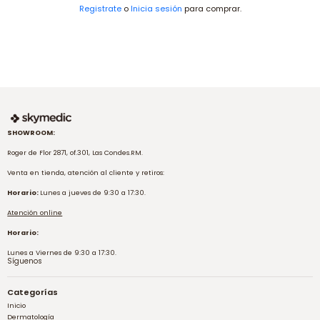
Registrate
o
Inicia sesión
para comprar.
SHOWROOM:
Roger de Flor 2871, of.301, Las Condes.RM.
Venta en tienda, atención al cliente y retiros:
Horario:
Lunes a jueves de 9:30 a 17:30.
Atención online
Horario:
Lunes a Viernes de 9:30 a 17:30.
Síguenos
Categorías
Inicio
Dermatología