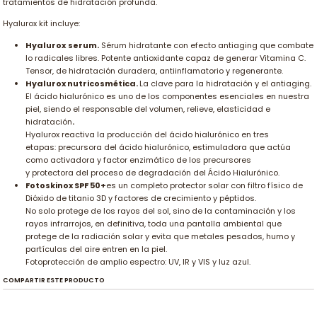
tratamientos de hidratación profunda.
Hyalurox kit incluye:
Hyalurox
serum.
Sérum hidratante con efecto antiaging que combate
lo radicales libres. Potente antioxidante capaz de generar Vitamina C.
Tensor, de hidratación duradera, antiinflamatorio y regenerante.
Hyalurox nutricosmética.
La clave para la hidratación y el antiaging.
El ácido hialurónico es uno de los componentes esenciales en nuestra
piel, siendo el responsable del volumen, relieve, elasticidad e
hidratación
.
Hyalurox reactiva la producción del ácido hialurónico en tres
etapas: precursora del ácido hialurónico, estimuladora que actúa
como activadora y factor enzimático de los precursores
y protectora del proceso de degradación del Ácido Hialurónico.
Fotoskinox SPF 50+
es un completo protector solar con filtro físico de
Dióxido de titanio 3D y factores de crecimiento y péptidos.
No solo protege de los rayos del sol, sino de la contaminación y los
rayos infrarrojos, en definitiva, toda una pantalla ambiental que
protege de la radiación solar y evita que metales pesados, humo y
partículas del aire entren en la piel.
Fotoprotección de amplio espectro: UV, IR y VIS y luz azul.
COMPARTIR ESTE PRODUCTO