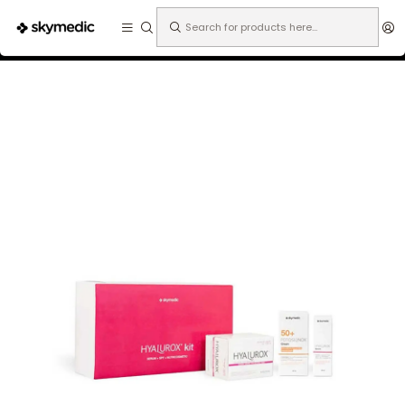
Expertos en medicina estética.
Home
Especialidades
Dermatología
Cosmética
Hyalurox kit 360