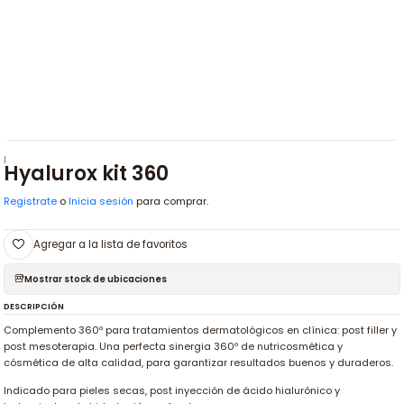
|
Hyalurox kit 360
Registrate
o
Inicia sesión
para comprar.
Agregar a la lista de favoritos
Mostrar stock de ubicaciones
DESCRIPCIÓN
Complemento 360º para tratamientos dermatológicos en clínica: post filler y
post mesoterapia. Una perfecta sinergia 360º de nutricosmética y
cósmética de alta calidad, para garantizar resultados buenos y duraderos.
Indicado para pieles secas, post inyección de ácido hialurónico y