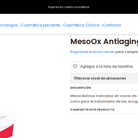
Home
Especialidades
Medicina Estética
Mesocéuticos
MesoOx Antiaging
Expertos en medicina estética.
ecnología
Cosmética paciente
Cosmética Clínica
Contacto
|
MesoOx Antiagin
Registrate
o
Inicia sesión
para compra
Agregar a la lista de favoritos
Mostrar stock de ubicaciones
DESCRIPCIÓN
Mesocéuticos indicados en casos de ade
como para el tratamiento de las arrug
COMPARTIR ESTE PRODUCTO