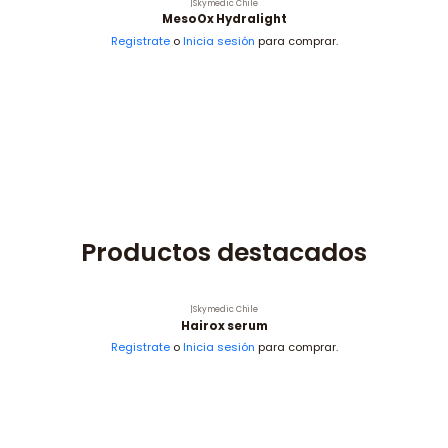
|
Skymedic Chile
MesoOx Hydralight
Registrate
o
Inicia sesión
para comprar.
Productos destacados
|
Skymedic Chile
Hairox serum
Registrate
o
Inicia sesión
para comprar.