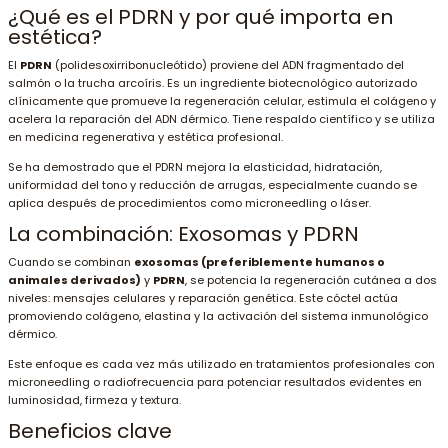
¿Qué es el PDRN y por qué importa en
estética?
El
PDRN
(polidesoxirribonucleótido) proviene del ADN fragmentado del
salmón o la trucha arcoíris. Es un ingrediente biotecnológico autorizado
clínicamente que promueve la regeneración celular, estimula el colágeno y
acelera la reparación del ADN dérmico. Tiene respaldo científico y se utiliza
en medicina regenerativa y estética profesional.
Se ha demostrado que el PDRN mejora la elasticidad, hidratación,
uniformidad del tono y reducción de arrugas, especialmente cuando se
aplica después de procedimientos como microneedling o láser.
La combinación: Exosomas y PDRN
Cuando se combinan
exosomas (preferiblemente humanos o
animales derivados)
y
PDRN
, se potencia la regeneración cutánea a dos
niveles: mensajes celulares y reparación genética. Este cóctel actúa
promoviendo colágeno, elastina y la activación del sistema inmunológico
dérmico.
Este enfoque es cada vez más utilizado en tratamientos profesionales con
microneedling o radiofrecuencia para potenciar resultados evidentes en
luminosidad, firmeza y textura
.
Beneficios clave