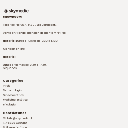
SHOWROOM:
Roger de Flor 2871, of.301, Las Condes.RM.
Venta en tienda, atención al cliente y retiros:
Horario:
Lunes a jueves de 9:30 a 17:30.
Atención online
Horario:
Lunes a Viernes de 9:30 a 17:30.
Síguenos
Categorías
Inicio
Dermatología
Ginecoestética
Medicina Estética
Tricología
Contáctanos
chile@skymedic.cl
+56936280119
Skymedic Chile