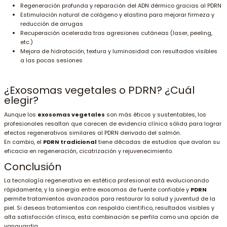
Regeneración profunda y reparación del ADN dérmico gracias al PDRN
Estimulación natural de colágeno y elastina para mejorar firmeza y
reducción de arrugas
Recuperación acelerada tras agresiones cutáneas (laser, peeling,
etc.)
Mejora de hidratación, textura y luminosidad con resultados visibles
a las pocas sesiones
¿Exosomas vegetales o PDRN? ¿Cuál
elegir?
Aunque los
exosomas vegetales
son más éticos y sustentables, los
profesionales resaltan que carecen de evidencia clínica sólida para lograr
efectos regenerativos similares al PDRN derivado del salmón
.
En cambio, el
PDRN tradicional
tiene décadas de estudios que avalan su
eficacia en regeneración, cicatrización y rejuvenecimiento
.
Conclusión
La tecnología regenerativa en estética profesional está evolucionando
rápidamente, y la sinergia entre exosomas de fuente confiable y
PDRN
permite tratamientos avanzados para restaurar la salud y juventud de la
piel. Si deseas tratamientos con respaldo científico, resultados visibles y
alta satisfacción clínica, esta combinación se perfila como una opción de
vanguardia.