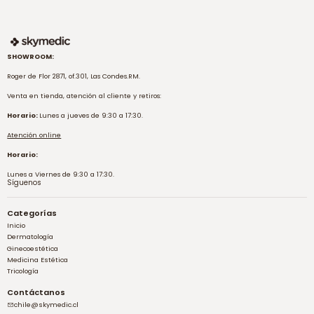
SHOWROOM:
Roger de Flor 2871, of.301, Las Condes.RM.
Venta en tienda, atención al cliente y retiros:
Horario:
Lunes a jueves de 9:30 a 17:30.
Atención online
Horario:
Lunes a Viernes de 9:30 a 17:30.
Síguenos
Categorías
Inicio
Dermatología
Ginecoestética
Medicina Estética
Tricología
Contáctanos
chile@skymedic.cl