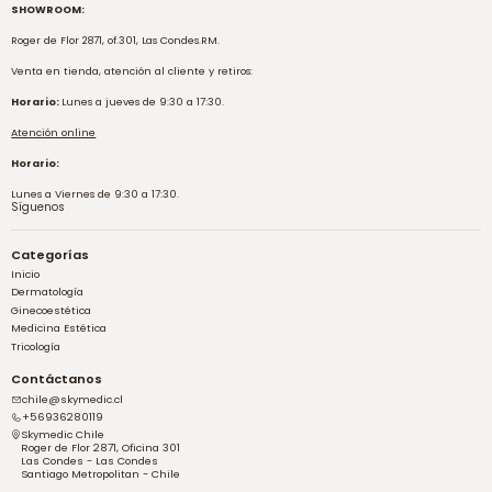
SHOWROOM:
Roger de Flor 2871, of.301, Las Condes.RM.
Venta en tienda, atención al cliente y retiros:
Horario:
Lunes a jueves de 9:30 a 17:30.
Atención online
Horario:
Lunes a Viernes de 9:30 a 17:30.
Síguenos
Categorías
Inicio
Dermatología
Ginecoestética
Medicina Estética
Tricología
Contáctanos
chile@skymedic.cl
+56936280119
Skymedic Chile
Roger de Flor 2871, Oficina 301
Las Condes - Las Condes
Santiago Metropolitan - Chile