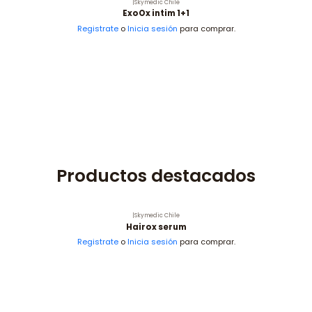
|
Skymedic Chile
ExoOx intim 1+1
Registrate
o
Inicia sesión
para comprar.
Productos destacados
|
Skymedic Chile
Hairox serum
Registrate
o
Inicia sesión
para comprar.