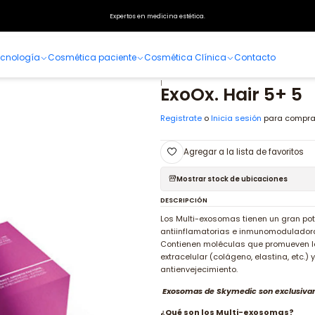
Inicio
Especialidades
Ginecoestética
Multiexosomas
ExoOx. Hair 5+ 5
Expertos en medicina estética.
cnología
Cosmética paciente
Cosmética Clínica
Contacto
|
ExoOx. Hair 5+ 5
Registrate
o
Inicia sesión
para compra
Agregar a la lista de favoritos
Mostrar stock de ubicaciones
DESCRIPCIÓN
Los Multi-exosomas tienen un gran pot
antiinflamatorias e inmunomodulador
Contienen moléculas que promueven la c
extracelular (colágeno, elastina, etc.) 
antienvejecimiento.
Exosomas de Skymedic son exclusivam
¿Qué son los Multi-exosomas?