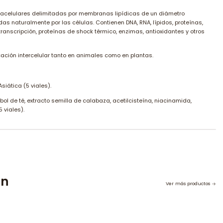
racelulares delimitadas por membranas lipídicas de un diámetro
s naturalmente por las células. Contienen DNA, RNA, lípidos, proteínas,
transcripción, proteínas de shock térmico, enzimas, antioxidantes y otros
cación intercelular tanto en animales como en plantas.
iática (5 viales).
rbol de té, extracto semilla de calabaza, acetilcisteína, niacinamida,
5 viales).
on
Ver más productos