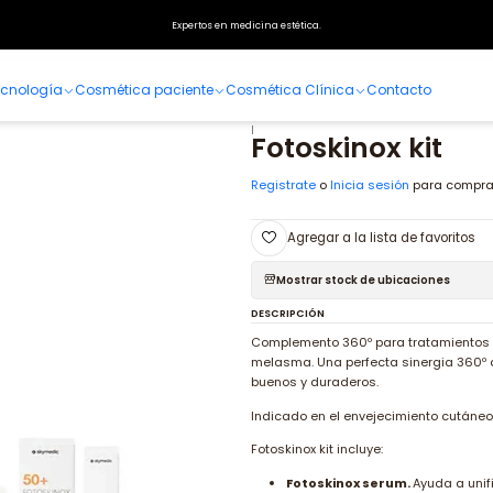
Inicio
Especialidades
Dermatología
Fotoprotección
Fotoskinox kit
Expertos en medicina estética.
cnología
Cosmética paciente
Cosmética Clínica
Contacto
|
Fotoskinox kit
Registrate
o
Inicia sesión
para compra
Agregar a la lista de favoritos
Mostrar stock de ubicaciones
DESCRIPCIÓN
Complemento 360º para tratamientos d
melasma. Una perfecta sinergia 360º d
buenos y duraderos.
Indicado en el envejecimiento cutáne
Fotoskinox kit incluye:
Fotoskinox serum.
Ayuda a unif