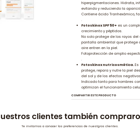
hiperpigmentaciones. Hidrata, inh
evitando y reduciendo la apari
Contiene ácido Tranhexámico, fac
.
Fotoskinox SPF 50+
es un complet
crecimiento y péptidos.
No solo protege de los rayos del s
pantalla ambiental que protege d
aire entren en la piel.
Fotoprotección de amplio espectro:
.
Fotoskinox nutricosmética.
Es
protege, repara y nutre la piel des
del sol y de los efectos negativo
Indicado tanto para hombres com
optimizan el funcionamiento celu
COMPARTIR ESTE PRODUCTO
uestros clientes también comprar
Te invitamos a conocer las preferencias de nuestgros clientes.