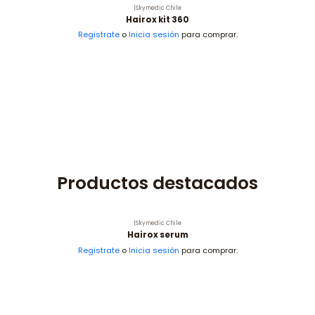
|
Skymedic Chile
Hairox kit 360
Registrate
o
Inicia sesión
para comprar.
Productos destacados
|
Skymedic Chile
Hairox serum
Registrate
o
Inicia sesión
para comprar.