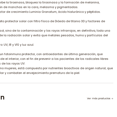
ibe la tiroxinasa, bloquea la tirosinasa y la formación de melanina,
ción de manchas en la cara, melasma y pigmentadas.
tor de crecimiento Luminia Granatum, ácido hialurónico y péptidos.
o protector solar con filtro físico de Dióxido de titanio 3D y factores de
ol, sino de la contaminación y los rayos infrarrojos, en definitiva, toda una
e la radiación solar y evita que metales pesados, humo y partículas del
 UV, IR y VIS y luz azul.
 un fotoinmuno protector, con antioxidantes de última generación, que
de el interior, con el fin de prevenir a los pacientes de los radicales libres
s de los rayos UV.
o mujeres, está compuesto por nutrientes bioactivos de origen natural, que
lar y combaten el envejecimiento prematuro de la piel.
on
Ver más productos