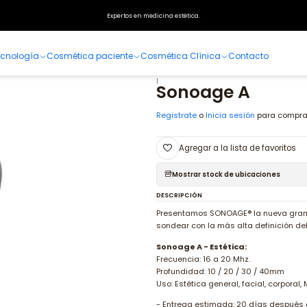
Inicio
Especialidades
Dermatología
Aparatología
Sonoage A
Expertos en medicina estética.
cnología
Cosmética paciente
Cosmética Clínica
Contacto
|
Sonoage A
Registrate
o
Inicia sesión
para compra
Agregar a la lista de favoritos
Mostrar stock de ubicaciones
DESCRIPCIÓN
Presentamos SONOAGE® la nueva grama 
sondear con la más alta definición de
Sonoage A - Estética:
Frecuencia: 16 a 20 Mhz.
Profundidad: 10 / 20 / 30 / 40mm
Uso: Estética general, facial, corporal, 
- Entrega estimada: 20 días después 