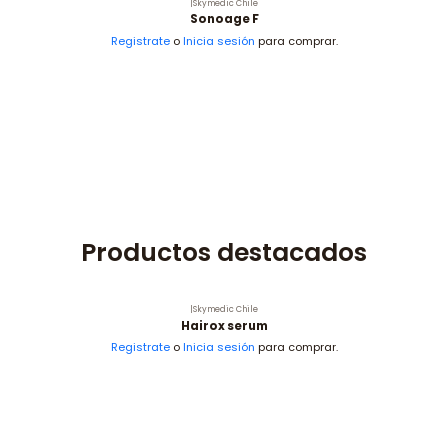
|
Skymedic Chile
Sonoage F
Registrate
o
Inicia sesión
para comprar.
Productos destacados
|
Skymedic Chile
Hairox serum
Registrate
o
Inicia sesión
para comprar.