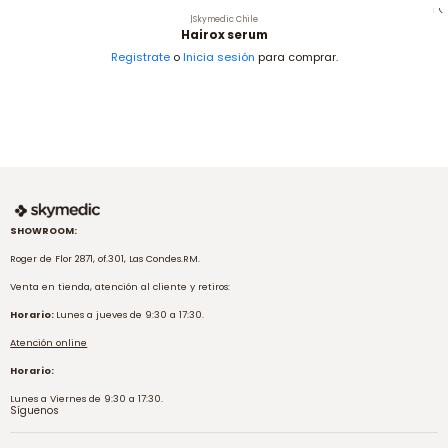
|
Skymedic Chile
Hairox serum
Registrate
o
Inicia sesión
para comprar.
SHOWROOM:
Roger de Flor 2871, of.301, Las Condes.RM.
Venta en tienda, atención al cliente y retiros:
Horario:
Lunes a jueves de 9:30 a 17:30.
Atención online
Horario:
Lunes a Viernes de 9:30 a 17:30.
Síguenos