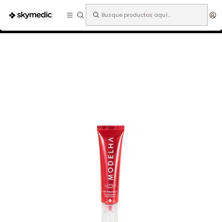
Expertos en medicina estética.
Inicio
Especialidades
Dermatología
Ácido Hialurónico
MODELHA preserve