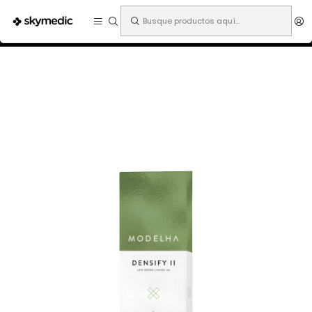
Expertos en medicina estética.
Inicio
Especialidades
Dermatología
Ácido Hialurónico
Modelha Densify II