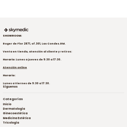
SHOWROOM:
Roger de Flor 2871, of.301, Las Condes.RM.
Venta en tienda, atención al cliente y retiros:
Horario:
Lunes a jueves de 9:30 a 17:30.
Atención online
Horario:
Lunes a Viernes de 9:30 a 17:30.
Síguenos
Categorías
Inicio
Dermatología
Ginecoestética
Medicina Estética
Tricología