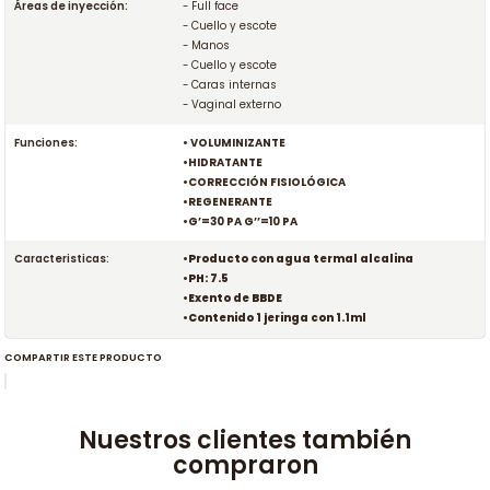
Áreas de inyección:
- Full face
- Cuello y escote
- Manos
- Cuello y escote
- Caras internas
- Vaginal externo
Funciones:
• VOLUMINIZANTE
•HIDRATANTE
•CORRECCIÓN FISIOLÓGICA
•REGENERANTE
•G’=30 PA G’’=10 PA
Caracteristicas:
•Producto con agua termal alcalina
•PH: 7.5
•Exento de BBDE
•Contenido 1 jeringa con 1.1ml
COMPARTIR ESTE PRODUCTO
Nuestros clientes también
compraron