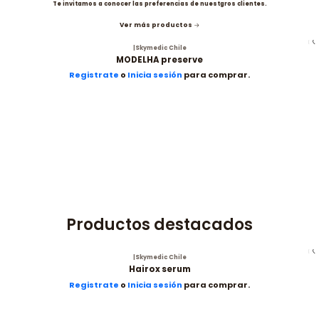
Te invitamos a conocer las preferencias de nuestgros clientes.
Ver más productos
|
Skymedic Chile
MODELHA preserve
Registrate
o
Inicia sesión
para comprar.
Productos destacados
|
Skymedic Chile
Hairox serum
Registrate
o
Inicia sesión
para comprar.