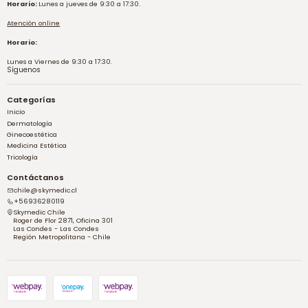
Horario:
Lunes a jueves de 9:30 a 17:30.
Atención online
Horario:
Lunes a Viernes de 9:30 a 17:30.
Síguenos
Categorías
Inicio
Dermatología
Ginecoestética
Medicina Estética
Tricología
Contáctanos
chile@skymedic.cl
+56936280119
Skymedic Chile
Roger de Flor 2871, Oficina 301
Las Condes - Las Condes
Región Metropolitana - Chile