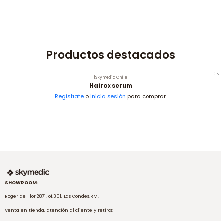
Productos destacados
|
Skymedic Chile
Hairox serum
Registrate
o
Inicia sesión
para comprar.
SHOWROOM:
Roger de Flor 2871, of.301, Las Condes.RM.
Venta en tienda, atención al cliente y retiros: