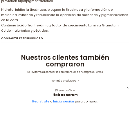
previenen hiperpigmentaciones.
Hidrata, inhibe la tiroxinasa, bloquea la tirosinasa y la formación de
melanina, evitando y reduciendo la aparición de manchas y pigmentaciones
en la cara.
Contiene ácido Tranhexámico, factor de crecimiento Luminia Granatum,
ácido hialurónico y péptidos.
COMPARTIR ESTE PRODUCTO
Nuestros clientes también
compraron
Te invitamos a conocer las preferencias de nuestgros clientes.
Ver más productos
|
Skymedic Chile
Hairox serum
Registrate
o
Inicia sesión
para comprar.