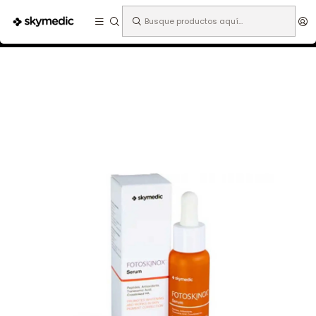
Expertos en medicina estética.
Inicio
Especialidades
Dermatología
Fotoprotección
Fotoskinox serum